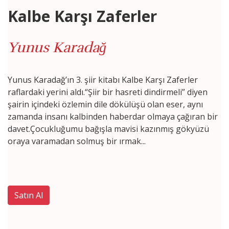
Kalbe Karşı Zaferler
K
Yunus Karadağ
Y
Yunus Karadağ’ın 3. şiir kitabı Kalbe Karşı Zaferler
Yu
raflardaki yerini aldı.“Şiir bir hasreti dindirmeli” diyen
ra
şairin içindeki özlemin dile dökülüşü olan eser, aynı
şa
ir
zamanda insanı kalbinden haberdar olmaya çağıran bir
z
davet.Çocukluğumu bağışla mavisi kazınmış gökyüzü
d
oraya varamadan solmuş bir ırmak...
o
Satın Al