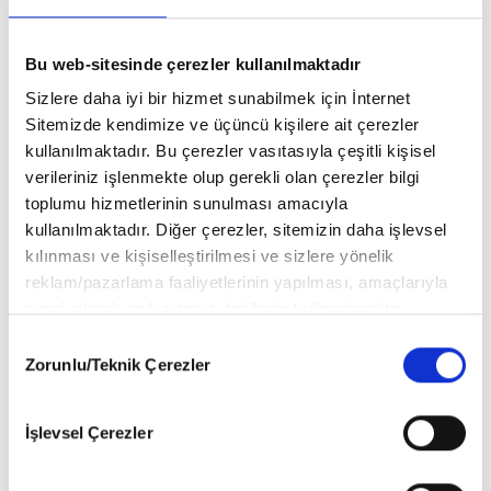
Bu web-sitesinde çerezler kullanılmaktadır
Sizlere daha iyi bir hizmet sunabilmek için İnternet
Sitemizde kendimize ve üçüncü kişilere ait çerezler
kullanılmaktadır. Bu çerezler vasıtasıyla çeşitli kişisel
verileriniz işlenmekte olup gerekli olan çerezler bilgi
toplumu hizmetlerinin sunulması amacıyla
kullanılmaktadır. Diğer çerezler, sitemizin daha işlevsel
kılınması ve kişiselleştirilmesi ve sizlere yönelik
reklam/pazarlama faaliyetlerinin yapılması, amaçlarıyla
sınırlı olarak açık rızanız dahilinde kullanılacaktır.
Çerezlere ilişkin tercihlerinizi aşağıda yer alan panel
Consent
vasıtasıyla belirleyebilirsiniz. Çerezlere ilişkin detaylı bilgi
Zorunlu/Teknik Çerezler
Selection
için Ayarlar butonuna tıklayabilir,
Çerez Bilgilendirme
Metnimizi
ziyaret edebilirsiniz.
İşlevsel Çerezler
6698 sayılı Kişisel Verilerin Korunması Kanunu uyarınca
Yaşamı Yeniden Düşünmek
hazırlanmış olan İnternet Sitesi Aydınlatma Metnimizi