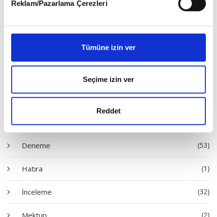
Reklam/Pazarlama Çerezleri
Tümüne izin ver
Satın Al
Seçime izin ver
Diziler
Reddet
Deneme
(53)
Hatıra
(1)
İnceleme
(32)
Mektup
(2)