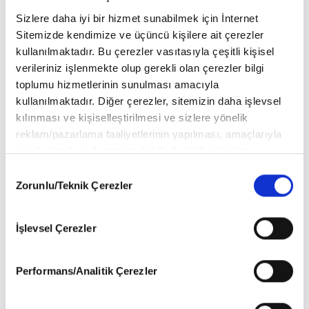
Sizlere daha iyi bir hizmet sunabilmek için İnternet
Sitemizde kendimize ve üçüncü kişilere ait çerezler
kullanılmaktadır. Bu çerezler vasıtasıyla çeşitli kişisel
verileriniz işlenmekte olup gerekli olan çerezler bilgi
toplumu hizmetlerinin sunulması amacıyla
kullanılmaktadır. Diğer çerezler, sitemizin daha işlevsel
kılınması ve kişiselleştirilmesi ve sizlere yönelik
reklam/pazarlama faaliyetlerinin yapılması, amaçlarıyla
sınırlı olarak açık rızanız dahilinde kullanılacaktır.
Çerezlere ilişkin tercihlerinizi aşağıda yer alan panel
Consent
vasıtasıyla belirleyebilirsiniz. Çerezlere ilişkin detaylı bilgi
Zorunlu/Teknik Çerezler
Selection
için Ayarlar butonuna tıklayabilir,
Çerez Bilgilendirme
Metnimizi
ziyaret edebilirsiniz.
İşlevsel Çerezler
6698 sayılı Kişisel Verilerin Korunması Kanunu uyarınca
hazırlanmış olan İnternet Sitesi Aydınlatma Metnimizi
okumak ve sitemizi ziyaretiniz kapsamında
Performans/Analitik Çerezler
gerçekleştirilen veri işleme faaliyetleri ile ilgili daha
detaylı bilgi almak için lütfen
tıklayınız
.