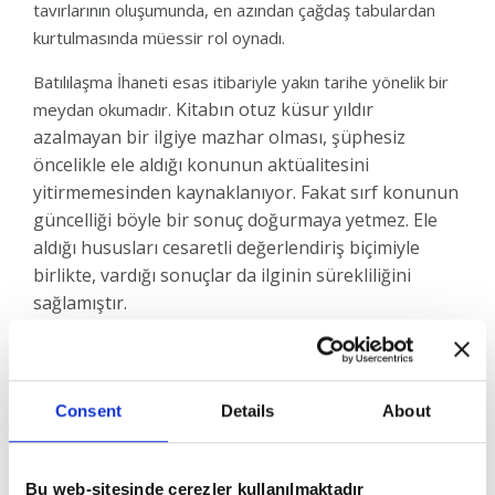
tavırlarının oluşumunda, en azından çağdaş tabulardan
kurtulmasında müessir rol oynadı.
Batılılaşma İhaneti esas itibariyle yakın tarihe yönelik bir
Kitabın otuz küsur yıldır
meydan okumadır.
azalmayan bir ilgiye mazhar olması, şüphesiz
öncelikle ele aldığı konunun aktüalitesini
yitirmemesinden kaynaklanıyor. Fakat sırf konunun
güncelliği böyle bir sonuç doğurmaya yetmez. Ele
aldığı hususları cesaretli değerlendiriş biçimiyle
birlikte, vardığı sonuçlar da ilginin sürekliliğini
sağlamıştır.
Yazarı kitabın gördüğü ilgiyi, en çok maşeri vicdana,
kamunun hislerine tercüme olmasına
bağlamaktadır. Bir mağlubiyetin ideolojisi olan
Consent
Details
About
“Batılılaşma”nın doğru değerlendirilebilmesi için
Batılılaşma İhaneti mutlaka okunmalıdır.
Bu web-sitesinde çerezler kullanılmaktadır