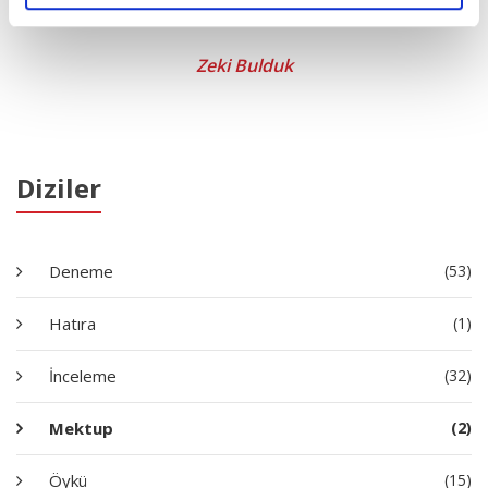
Evlat Babanın Sırrıdır
Zeki Bulduk
Diziler
Deneme
(53)
Hatıra
(1)
İnceleme
(32)
Mektup
(2)
Öykü
(15)