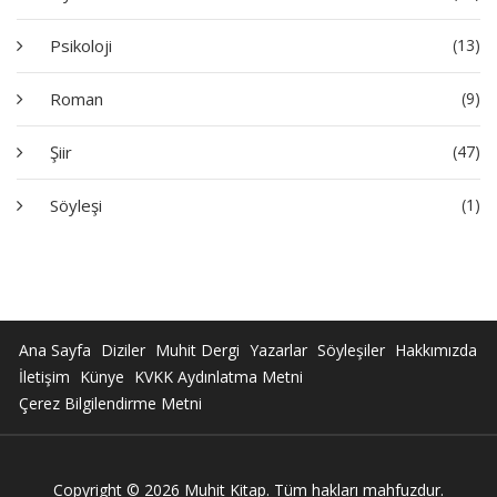
Psikoloji
(13)
Roman
(9)
Şiir
(47)
Söyleşi
(1)
Ana Sayfa
Diziler
Muhit Dergi
Yazarlar
Söyleşiler
Hakkımızda
İletişim
Künye
KVKK Aydınlatma Metni
Çerez Bilgilendirme Metni
Copyright © 2026 Muhit Kitap. Tüm hakları mahfuzdur.