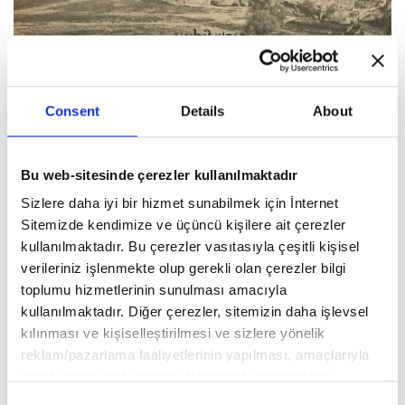
Filistin Mektupları
Consent
Details
About
Mustafa Özel
Bu web-sitesinde çerezler kullanılmaktadır
Sizlere daha iyi bir hizmet sunabilmek için İnternet
Sitemizde kendimize ve üçüncü kişilere ait çerezler
kullanılmaktadır. Bu çerezler vasıtasıyla çeşitli kişisel
verileriniz işlenmekte olup gerekli olan çerezler bilgi
toplumu hizmetlerinin sunulması amacıyla
kullanılmaktadır. Diğer çerezler, sitemizin daha işlevsel
kılınması ve kişiselleştirilmesi ve sizlere yönelik
reklam/pazarlama faaliyetlerinin yapılması, amaçlarıyla
sınırlı olarak açık rızanız dahilinde kullanılacaktır.
Çerezlere ilişkin tercihlerinizi aşağıda yer alan panel
Consent