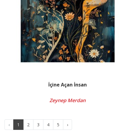
İçine Açan İnsan
Zeynep Merdan
‹
1
2
3
4
5
›