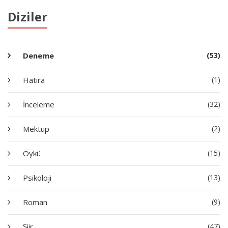
Diziler
Deneme
(53)
Hatıra
(1)
İnceleme
(32)
Mektup
(2)
Öykü
(15)
Psikoloji
(13)
Roman
(9)
Şiir
(47)