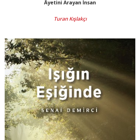
Âyetini Arayan İnsan
Turan Kışlakçı