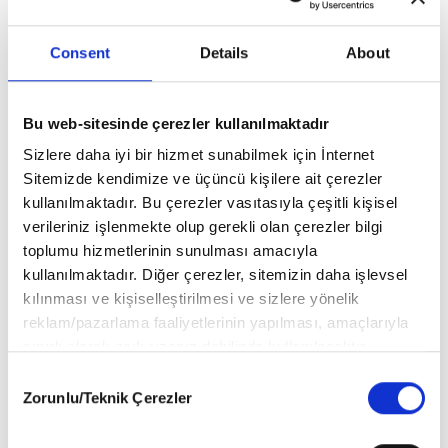
Anlam Çiçek Açtığında
Consent
Details
About
Ayşegül Genç
Bu web-sitesinde çerezler kullanılmaktadır
Sizlere daha iyi bir hizmet sunabilmek için İnternet
Sitemizde kendimize ve üçüncü kişilere ait çerezler
kullanılmaktadır. Bu çerezler vasıtasıyla çeşitli kişisel
verileriniz işlenmekte olup gerekli olan çerezler bilgi
toplumu hizmetlerinin sunulması amacıyla
kullanılmaktadır. Diğer çerezler, sitemizin daha işlevsel
kılınması ve kişiselleştirilmesi ve sizlere yönelik
reklam/pazarlama faaliyetlerinin yapılması, amaçlarıyla
sınırlı olarak açık rızanız dahilinde kullanılacaktır.
Çerezlere ilişkin tercihlerinizi aşağıda yer alan panel
Consent
vasıtasıyla belirleyebilirsiniz. Çerezlere ilişkin detaylı bilgi
Zorunlu/Teknik Çerezler
Selection
için Ayarlar butonuna tıklayabilir,
Çerez Bilgilendirme
Metnimizi
ziyaret edebilirsiniz.