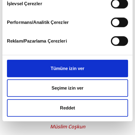
İşlevsel Çerezler
6698 sayılı Kişisel Verilerin Korunması Kanunu uyarınca
hazırlanmış olan İnternet Sitesi Aydınlatma Metnimizi
okumak ve sitemizi ziyaretiniz kapsamında
Performans/Analitik Çerezler
gerçekleştirilen veri işleme faaliyetleri ile ilgili daha
detaylı bilgi almak için lütfen
tıklayınız
.
Reklam/Pazarlama Çerezleri
Tümüne izin ver
Seçime izin ver
Reddet
Karşı Dağın Yamacı
Müslim Coşkun