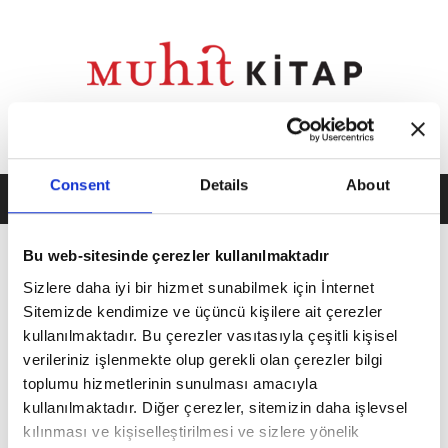
Consent
Details
About
Bu web-sitesinde çerezler kullanılmaktadır
Mehmet Aycı Ankara Kitap
Sizlere daha iyi bir hizmet sunabilmek için İnternet
Sitemizde kendimize ve üçüncü kişilere ait çerezler
Fuarı'nda Okurlarıyla
kullanılmaktadır. Bu çerezler vasıtasıyla çeşitli kişisel
Buluşuyor...
verileriniz işlenmekte olup gerekli olan çerezler bilgi
toplumu hizmetlerinin sunulması amacıyla
kullanılmaktadır. Diğer çerezler, sitemizin daha işlevsel
kılınması ve kişiselleştirilmesi ve sizlere yönelik