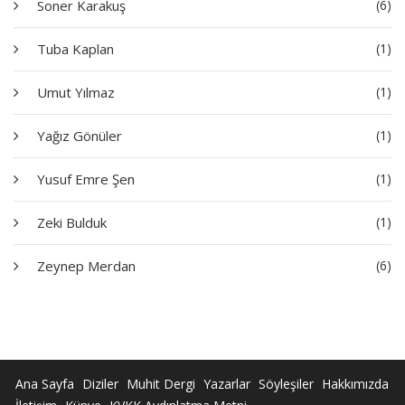
Soner Karakuş
(6)
Tuba Kaplan
(1)
Umut Yılmaz
(1)
Yağız Gönüler
(1)
Yusuf Emre Şen
(1)
Zeki Bulduk
(1)
Zeynep Merdan
(6)
Ana Sayfa
Diziler
Muhit Dergi
Yazarlar
Söyleşiler
Hakkımızda