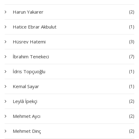
Harun Yakarer
(2)
Hatice Ebrar Akbulut
(1)
Hüsrev Hatemi
(3)
İbrahim Tenekeci
(7)
İdris Topçuoğlu
(1)
Kemal Sayar
(1)
Leylâ İpekçi
(2)
Mehmet Aycı
(2)
Mehmet Dinç
(2)