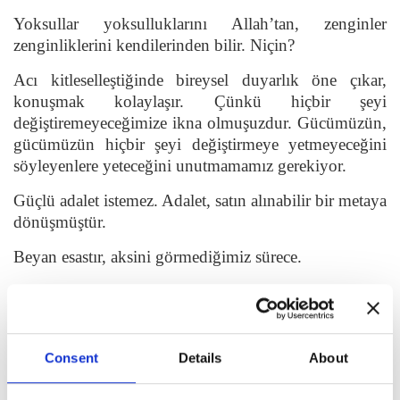
Yoksullar yoksulluklarını Allah’tan, zenginler
zenginliklerini kendilerinden bilir. Niçin?
Acı kitleselleştiğinde bireysel duyarlık öne çıkar,
konuşmak kolaylaşır. Çünkü hiçbir şeyi
değiştiremeyeceğimize ikna olmuşuzdur. Gücümüzün,
gücümüzün hiçbir şeyi değiştirmeye yetmeyeceğini
söyleyenlere yeteceğini unutmamamız gerekiyor.
Güçlü adalet istemez. Adalet, satın alınabilir bir metaya
dönüşmüştür.
Beyan esastır, aksini görmediğimiz sürece.
Muhatabımızın çaresizliğini referans alan her eylem,
dünyanın en düşük işlerindendir.
Bir çemberin içindeyiz. Sağa veya sola giderek bu
Consent
Details
About
çemberden çıkamayız. Ya yukarı ya aşağı, ya
gökyüzüne ya toprağa…