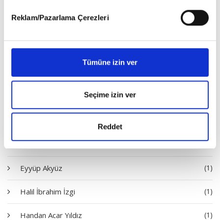
Ayşe Çelikkaya
(1)
detaylı bilgi almak için lütfen
tıklayınız
.
Reklam/Pazarlama Çerezleri
Bayram Bilge Tokel
(1)
Dilara Ayşe Akdeniz
(1)
Tümüne izin ver
Dursun Çiçek
(3)
Seçime izin ver
Emine Batar
(1)
Erhan İdiz
(1)
Reddet
Erol Göka
(3)
Eyyüp Akyüz
(1)
Halil İbrahim İzgi
(1)
Handan Acar Yıldız
(1)