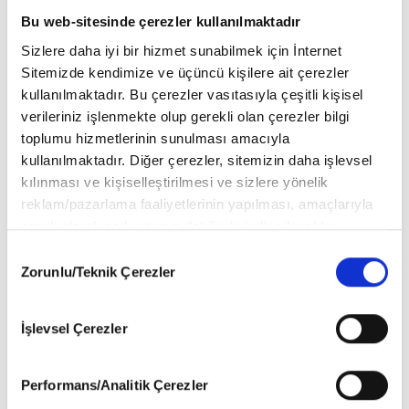
Bu web-sitesinde çerezler kullanılmaktadır
Yalnızca üçü her şeyi değiştirebilir: Tövbe, dua ve
ölüm.
Sizlere daha iyi bir hizmet sunabilmek için İnternet
Sitemizde kendimize ve üçüncü kişilere ait çerezler
kullanılmaktadır. Bu çerezler vasıtasıyla çeşitli kişisel
verileriniz işlenmekte olup gerekli olan çerezler bilgi
Soner Karakuş
toplumu hizmetlerinin sunulması amacıyla
kullanılmaktadır. Diğer çerezler, sitemizin daha işlevsel
kılınması ve kişiselleştirilmesi ve sizlere yönelik
reklam/pazarlama faaliyetlerinin yapılması, amaçlarıyla
Yazarlar
sınırlı olarak açık rızanız dahilinde kullanılacaktır.
Çerezlere ilişkin tercihlerinizi aşağıda yer alan panel
Consent
vasıtasıyla belirleyebilirsiniz. Çerezlere ilişkin detaylı bilgi
Zorunlu/Teknik Çerezler
Selection
Ahmet Edip Başaran
(1)
için Ayarlar butonuna tıklayabilir,
Çerez Bilgilendirme
Metnimizi
ziyaret edebilirsiniz.
Ali Emre
(4)
İşlevsel Çerezler
6698 sayılı Kişisel Verilerin Korunması Kanunu uyarınca
hazırlanmış olan İnternet Sitesi Aydınlatma Metnimizi
Arif Ay
(1)
okumak ve sitemizi ziyaretiniz kapsamında
Performans/Analitik Çerezler
gerçekleştirilen veri işleme faaliyetleri ile ilgili daha