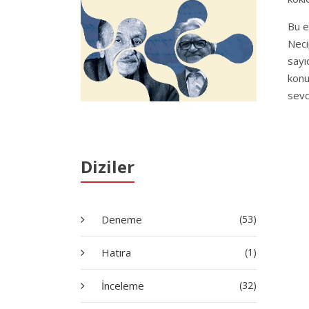
Bu e
Neci
sayı
konu
sevd
Diziler
Deneme
(53)
Hatıra
(1)
İnceleme
(32)