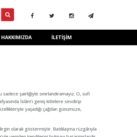
HAKKIMIZDA
İLETIŞIM
 sadece şairliğiyle sınırlandıramayız. O, sufi
yasında İslâm’ı geniş kitlelere sevdirip
ellikleriyle yaşadığı çağdan günümüze,
rgin olarak göstermiştir. Batılılaşma rüzgârıyla
e’yle yeniden kendilerini bulmayı başarmışlardır.