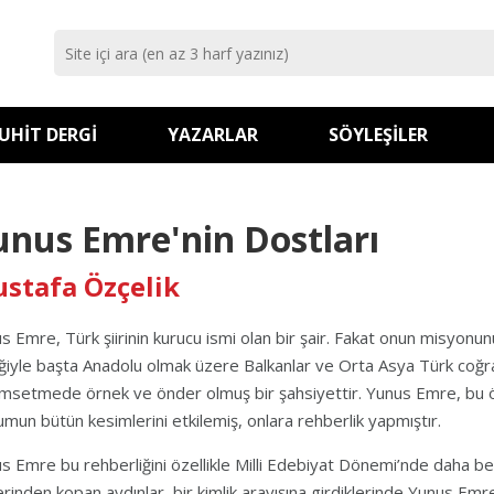
UHIT DERGI
YAZARLAR
SÖYLEŞILER
unus Emre'nin Dostları
stafa Özçelik
s Emre, Türk şiirinin kurucu ismi olan bir şair. Fakat onun misyonunu
iğiyle başta Anadolu olmak üzere Balkanlar ve Orta Asya Türk coğraf
msetmede örnek ve önder olmuş bir şahsiyettir. Yunus Emre, bu öz
umun bütün kesimlerini etkilemiş, onlara rehberlik yapmıştır.
s Emre bu rehberliğini özellikle Milli Edebiyat Dönemi’nde daha beli
erinden kopan aydınlar, bir kimlik arayışına girdiklerinde Yunus Emr