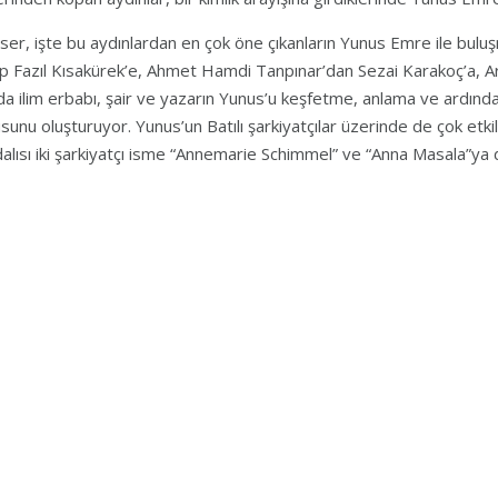
ser, işte bu aydınlardan en çok öne çıkanların Yunus Emre ile buluş
p Fazıl Kısakürek’e, Ahmet Hamdi Tanpınar’dan Sezai Karakoç’a, A
da ilim erbabı, şair ve yazarın Yunus’u keşfetme, anlama ve ardında
sunu oluşturuyor. Yunus’un Batılı şarkiyatçılar üzerinde de çok etk
alısı iki şarkiyatçı isme “Annemarie Schimmel” ve “Anna Masala”ya d