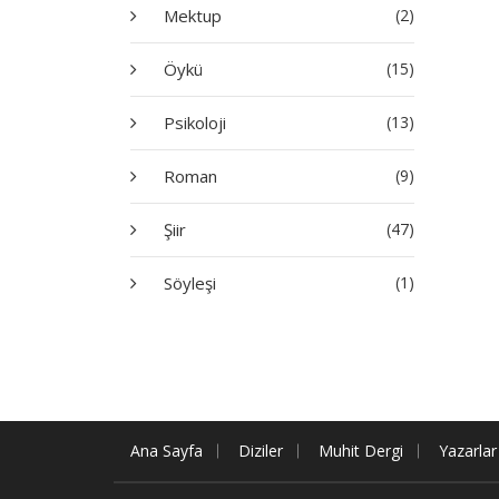
Mektup
(2)
Öykü
(15)
Psikoloji
(13)
Roman
(9)
Şiir
(47)
Söyleşi
(1)
Ana Sayfa
Diziler
Muhit Dergi
Yazarlar