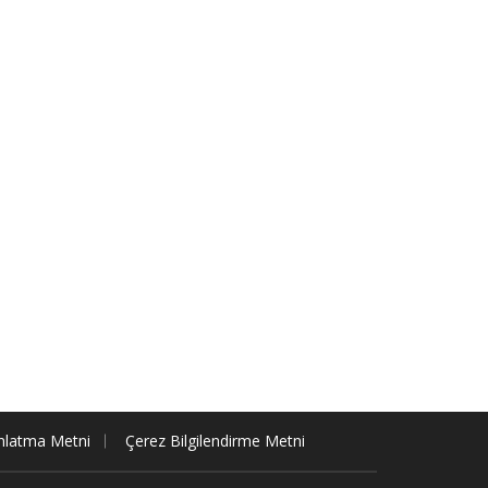
nlatma Metni
Çerez Bilgilendirme Metni