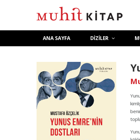
ANA SAYFA
DIZILER
M
Y
Mu
Yunu
kiml
beni
topl
Yunu
kökl