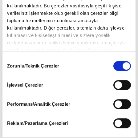
kullanılmaktadır. Bu çerezler vasıtasıyla çeşitli kişisel
verileriniz işlenmekte olup gerekli olan çerezler bilgi
toplumu hizmetlerinin sunulması amacıyla
kullanılmaktadır. Diğer çerezler, sitemizin daha işlevsel
kılınması ve kişiselleştirilmesi ve sizlere yönelik
reklam/pazarlama faaliyetlerinin yapılması, amaçlarıyla
sınırlı olarak açık rızanız dahilinde kullanılacaktır.
Çerezlere ilişkin tercihlerinizi aşağıda yer alan panel
Consent
vasıtasıyla belirleyebilirsiniz. Çerezlere ilişkin detaylı bilgi
Zorunlu/Teknik Çerezler
Selection
için Ayarlar butonuna tıklayabilir,
Çerez Bilgilendirme
Metnimizi
ziyaret edebilirsiniz.
İşlevsel Çerezler
6698 sayılı Kişisel Verilerin Korunması Kanunu uyarınca
Muhit; Bizi Buluşturan Dillerin Evi
hazırlanmış olan İnternet Sitesi Aydınlatma Metnimizi
okumak ve sitemizi ziyaretiniz kapsamında
Performans/Analitik Çerezler
gerçekleştirilen veri işleme faaliyetleri ile ilgili daha
Leylâ İpekçi
detaylı bilgi almak için lütfen
tıklayınız
.
Reklam/Pazarlama Çerezleri