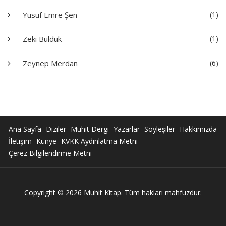
Yusuf Emre Şen
(1)
Zeki Bulduk
(1)
Zeynep Merdan
(6)
Ana Sayfa
Diziler
Muhit Dergi
Yazarlar
Söyleşiler
Hakkımızda
İletişim
Künye
KVKK Aydınlatma Metni
Çerez Bilgilendirme Metni
Copyright © 2026 Muhit Kitap. Tüm hakları mahfuzdur.