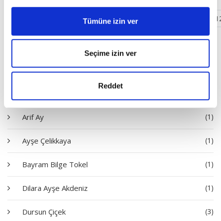
‹
1
2
3
4
5
6
7
8
9
10
11
1
Tümüne izin ver
Yazarlar
Seçime izin ver
Ahmet Edip Başaran
(1)
Reddet
Ali Emre
(4)
Arif Ay
(1)
Ayşe Çelikkaya
(1)
Bayram Bilge Tokel
(1)
Dilara Ayşe Akdeniz
(1)
Dursun Çiçek
(3)