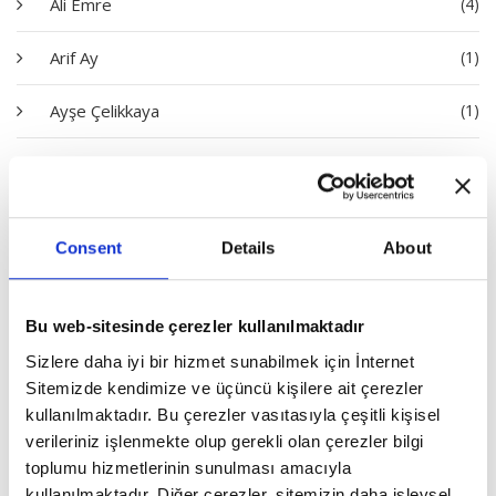
Ali Emre
(4)
Arif Ay
(1)
Ayşe Çelikkaya
(1)
Bayram Bilge Tokel
(1)
Dilara Ayşe Akdeniz
(1)
Consent
Details
About
Dursun Çiçek
(3)
Emine Batar
(1)
Bu web-sitesinde çerezler kullanılmaktadır
Sizlere daha iyi bir hizmet sunabilmek için İnternet
Erhan İdiz
(1)
Sitemizde kendimize ve üçüncü kişilere ait çerezler
kullanılmaktadır. Bu çerezler vasıtasıyla çeşitli kişisel
Erol Göka
(3)
verileriniz işlenmekte olup gerekli olan çerezler bilgi
toplumu hizmetlerinin sunulması amacıyla
Eyyüp Akyüz
(1)
kullanılmaktadır. Diğer çerezler, sitemizin daha işlevsel