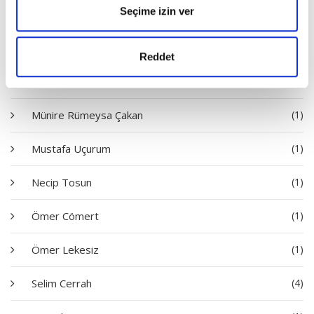
Seçime izin ver
Mehmet Aycı
(2)
Mehmet Dinç
(2)
Reddet
Mehmet Narlı
(2)
Münire Rümeysa Çakan
(1)
Mustafa Uçurum
(1)
Necip Tosun
(1)
Ömer Cömert
(1)
Ömer Lekesiz
(1)
Selim Cerrah
(4)