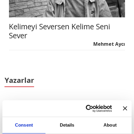
Kelimeyi Seversen Kelime Seni
Sever
Mehmet Aycı
Yazarlar
Ahmet Edip Başaran
(1)
Ali Emre
(4)
Consent
Details
About
Arif Ay
(1)