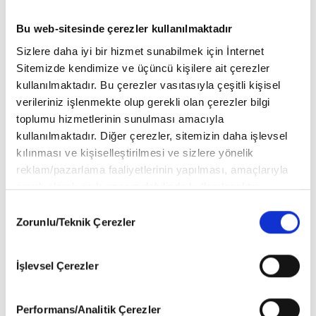
Ayşe Çelikkaya
(1)
Bu web-sitesinde çerezler kullanılmaktadır
Sizlere daha iyi bir hizmet sunabilmek için İnternet
Bayram Bilge Tokel
(1)
Sitemizde kendimize ve üçüncü kişilere ait çerezler
kullanılmaktadır. Bu çerezler vasıtasıyla çeşitli kişisel
Dilara Ayşe Akdeniz
(1)
verileriniz işlenmekte olup gerekli olan çerezler bilgi
toplumu hizmetlerinin sunulması amacıyla
Dursun Çiçek
(3)
kullanılmaktadır. Diğer çerezler, sitemizin daha işlevsel
kılınması ve kişiselleştirilmesi ve sizlere yönelik
Emine Batar
(1)
reklam/pazarlama faaliyetlerinin yapılması, amaçlarıyla
sınırlı olarak açık rızanız dahilinde kullanılacaktır.
Erhan İdiz
(1)
Çerezlere ilişkin tercihlerinizi aşağıda yer alan panel
Consent
vasıtasıyla belirleyebilirsiniz. Çerezlere ilişkin detaylı bilgi
Zorunlu/Teknik Çerezler
Selection
Erol Göka
(3)
için Ayarlar butonuna tıklayabilir,
Çerez Bilgilendirme
Metnimizi
ziyaret edebilirsiniz.
Eyyüp Akyüz
(1)
İşlevsel Çerezler
6698 sayılı Kişisel Verilerin Korunması Kanunu uyarınca
hazırlanmış olan İnternet Sitesi Aydınlatma Metnimizi
Halil İbrahim İzgi
(1)
okumak ve sitemizi ziyaretiniz kapsamında
Performans/Analitik Çerezler