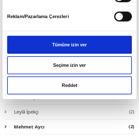
gerçekleştirilen veri işleme faaliyetleri ile ilgili daha
Handan Acar Yıldız
(1)
detaylı bilgi almak için lütfen
tıklayınız
.
Reklam/Pazarlama Çerezleri
Harun Yakarer
(2)
Hatice Ebrar Akbulut
(1)
Tümüne izin ver
Hüsrev Hatemi
(3)
Seçime izin ver
İbrahim Tenekeci
(7)
İdris Topçuoğlu
(1)
Reddet
Kemal Sayar
(1)
Leylâ İpekçi
(2)
Mehmet Aycı
(2)