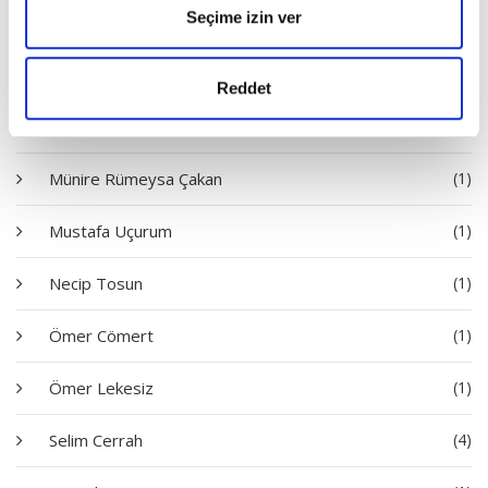
Seçime izin ver
Mehmet Aycı
(2)
Mehmet Dinç
(2)
Reddet
Mehmet Narlı
(2)
Münire Rümeysa Çakan
(1)
Mustafa Uçurum
(1)
Necip Tosun
(1)
Ömer Cömert
(1)
Ömer Lekesiz
(1)
Selim Cerrah
(4)