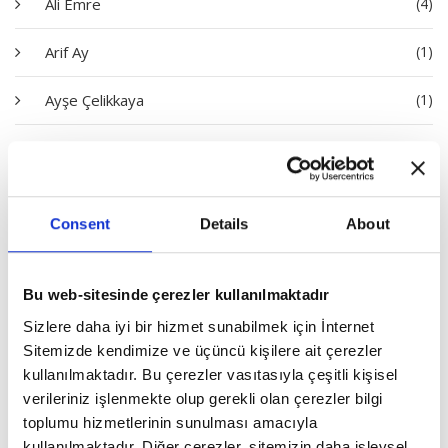
Ali Emre
(4)
Arif Ay
(1)
Ayşe Çelikkaya
(1)
Bayram Bilge Tokel
(1)
Dilara Ayşe Akdeniz
(1)
Consent
Details
About
Dursun Çiçek
(3)
Emine Batar
(1)
Bu web-sitesinde çerezler kullanılmaktadır
Sizlere daha iyi bir hizmet sunabilmek için İnternet
Erhan İdiz
(1)
Sitemizde kendimize ve üçüncü kişilere ait çerezler
kullanılmaktadır. Bu çerezler vasıtasıyla çeşitli kişisel
Erol Göka
(3)
verileriniz işlenmekte olup gerekli olan çerezler bilgi
toplumu hizmetlerinin sunulması amacıyla
Eyyüp Akyüz
(1)
kullanılmaktadır. Diğer çerezler, sitemizin daha işlevsel