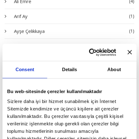
Ali Emre
(4)
Arif Ay
(1)
Ayşe Çelikkaya
(1)
Bayram Bilge Tokel
(1)
Dilara Ayşe Akdeniz
(1)
Consent
Details
About
Dursun Çiçek
(3)
Emine Batar
(1)
Bu web-sitesinde çerezler kullanılmaktadır
Sizlere daha iyi bir hizmet sunabilmek için İnternet
Erhan İdiz
(1)
Sitemizde kendimize ve üçüncü kişilere ait çerezler
kullanılmaktadır. Bu çerezler vasıtasıyla çeşitli kişisel
Erol Göka
(3)
verileriniz işlenmekte olup gerekli olan çerezler bilgi
toplumu hizmetlerinin sunulması amacıyla
Eyyüp Akyüz
(1)
kullanılmaktadır. Diğer çerezler, sitemizin daha işlevsel