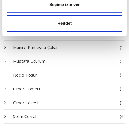
Seçime izin ver
Mehmet Aycı
(2)
Mehmet Dinç
(2)
Reddet
Mehmet Narlı
(2)
Münire Rümeysa Çakan
(1)
Mustafa Uçurum
(1)
Necip Tosun
(1)
Ömer Cömert
(1)
Ömer Lekesiz
(1)
Selim Cerrah
(4)