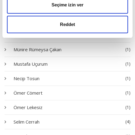
Seçime izin ver
Mehmet Aycı
(2)
Mehmet Dinç
(2)
Reddet
Mehmet Narlı
(2)
Münire Rümeysa Çakan
(1)
Mustafa Uçurum
(1)
Necip Tosun
(1)
Ömer Cömert
(1)
Ömer Lekesiz
(1)
Selim Cerrah
(4)