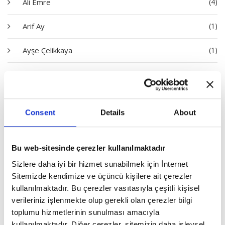
Ali Emre
(4)
Arif Ay
(1)
Ayşe Çelikkaya
(1)
Bayram Bilge Tokel
(1)
Dilara Ayşe Akdeniz
(1)
Consent
Details
About
Dursun Çiçek
(3)
Emine Batar
(1)
Bu web-sitesinde çerezler kullanılmaktadır
Sizlere daha iyi bir hizmet sunabilmek için İnternet
Erhan İdiz
(1)
Sitemizde kendimize ve üçüncü kişilere ait çerezler
kullanılmaktadır. Bu çerezler vasıtasıyla çeşitli kişisel
Erol Göka
(3)
verileriniz işlenmekte olup gerekli olan çerezler bilgi
toplumu hizmetlerinin sunulması amacıyla
Eyyüp Akyüz
(1)
kullanılmaktadır. Diğer çerezler, sitemizin daha işlevsel