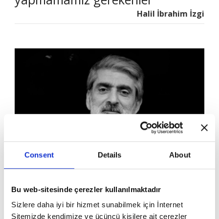
Halil İbrahim İzgi
Consent
Details
About
İbrahim Tenekeci: Hayat
beklenmedik bir şeydir
Bu web-sitesinde çerezler kullanılmaktadır
İbrahim Tenekeci
Sizlere daha iyi bir hizmet sunabilmek için İnternet
Sitemizde kendimize ve üçüncü kişilere ait çerezler