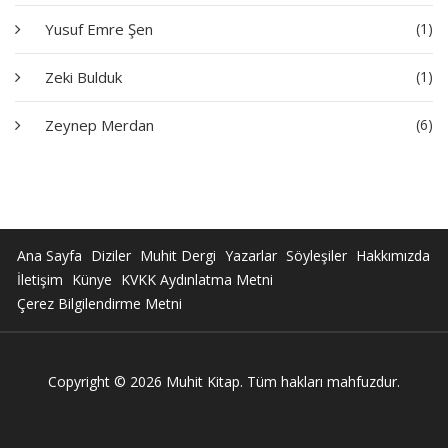
Yusuf Emre Şen
(1)
Zeki Bulduk
(1)
Zeynep Merdan
(6)
Ana Sayfa
Diziler
Muhit Dergi
Yazarlar
Söyleşiler
Hakkımızda
İletişim
Künye
KVKK Aydınlatma Metni
Çerez Bilgilendirme Metni
Copyright © 2026 Muhit Kitap. Tüm hakları mahfuzdur.