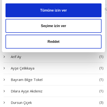
‹
1
2
3
4
5
6
7
8
9
10
11
1
Tümüne izin ver
Yazarlar
Seçime izin ver
Ahmet Edip Başaran
(1)
Reddet
Ali Emre
(4)
Arif Ay
(1)
Ayşe Çelikkaya
(1)
Bayram Bilge Tokel
(1)
Dilara Ayşe Akdeniz
(1)
Dursun Çiçek
(3)