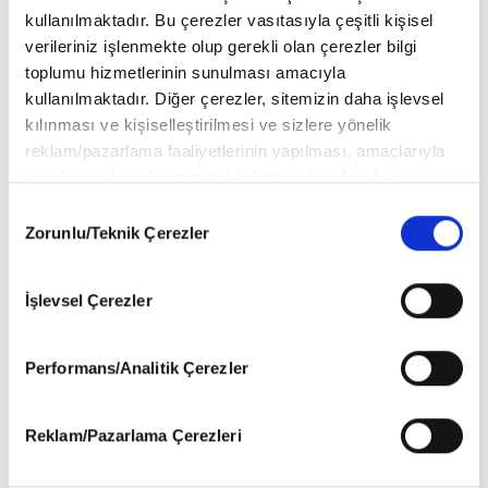
kullanılmaktadır. Bu çerezler vasıtasıyla çeşitli kişisel
verileriniz işlenmekte olup gerekli olan çerezler bilgi
toplumu hizmetlerinin sunulması amacıyla
kullanılmaktadır. Diğer çerezler, sitemizin daha işlevsel
kılınması ve kişiselleştirilmesi ve sizlere yönelik
reklam/pazarlama faaliyetlerinin yapılması, amaçlarıyla
sınırlı olarak açık rızanız dahilinde kullanılacaktır.
Çerezlere ilişkin tercihlerinizi aşağıda yer alan panel
Consent
vasıtasıyla belirleyebilirsiniz. Çerezlere ilişkin detaylı bilgi
Zorunlu/Teknik Çerezler
Selection
için Ayarlar butonuna tıklayabilir,
Çerez Bilgilendirme
Metnimizi
ziyaret edebilirsiniz.
İşlevsel Çerezler
6698 sayılı Kişisel Verilerin Korunması Kanunu uyarınca
Ali Emre: Gazze: Kıyıdaki kanlı
hazırlanmış olan İnternet Sitesi Aydınlatma Metnimizi
karanfil
okumak ve sitemizi ziyaretiniz kapsamında
Performans/Analitik Çerezler
gerçekleştirilen veri işleme faaliyetleri ile ilgili daha
Ali Emre
detaylı bilgi almak için lütfen
tıklayınız
.
Reklam/Pazarlama Çerezleri