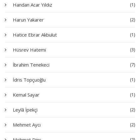
Handan Acar Yıldız
(1)
Harun Yakarer
(2)
Hatice Ebrar Akbulut
(1)
Hüsrev Hatemi
(3)
İbrahim Tenekeci
(7)
İdris Topçuoğlu
(1)
Kemal Sayar
(1)
Leylâ İpekçi
(2)
Mehmet Aycı
(2)
Mehmet Dinç
(2)