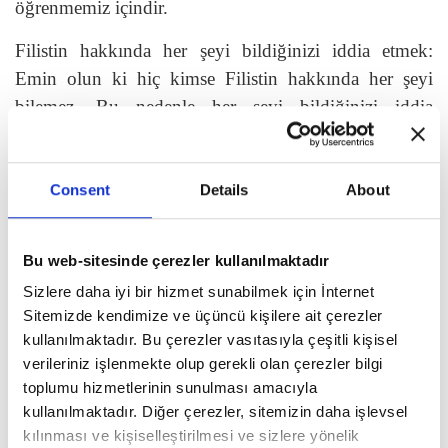
öğrenmemiz içindir.
Filistin hakkında her şeyi bildiğinizi iddia etmek:
Emin olun ki hiç kimse Filistin hakkında her şeyi
bilemez. Bu nedenle her şeyi bildiğinizi iddia
etmeyeceğiniz gibi bunu iddia eden kişilerin
etrafından uzaklaşın.
Consent
Details
About
Filistin’in özgürlüğü için sihirli formüller üretmek:
Metotlu çalışmaktan daha sihirli bir formül yoktur.
Daha sihirli olansa daha fazla çalışmak ve enerjimizi
Bu web-sitesinde çerezler kullanılmaktadır
birbirimizle didişmeye vermemek olacaktır.
Sizlere daha iyi bir hizmet sunabilmek için İnternet
Sitemizde kendimize ve üçüncü kişilere ait çerezler
Filistin’in sadece Filistin’den ibaret olduğunu
kullanılmaktadır. Bu çerezler vasıtasıyla çeşitli kişisel
düşünmek: Filistin bir insanlık meselesidir.
Filistin’i
verileriniz işlenmekte olup gerekli olan çerezler bilgi
sadece Filistinliler etrafında düşünmek zamanla
toplumu hizmetlerinin sunulması amacıyla
kullanılmaktadır. Diğer çerezler, sitemizin daha işlevsel
yabancılaşmayı ve yorgunluğu beraberinde getirir.
kılınması ve kişiselleştirilmesi ve sizlere yönelik
Filistin hepimizindir.