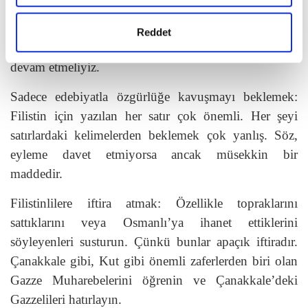
Muhtemelen derin bir bunalımın içindeler ve sizi de
içine çekmeye çalışıyorlar. Neşe bir direnme biçimidir.
Reddet
Daima enerjik, pozitif ve çözüme yönelik çabalara
devam etmeliyiz.
Sadece edebiyatla özgürlüğe kavuşmayı beklemek:
Filistin için yazılan her satır çok önemli. Her şeyi
satırlardaki kelimelerden beklemek çok yanlış. Söz,
eyleme davet etmiyorsa ancak müsekkin bir
maddedir.
Filistinlilere iftira atmak: Özellikle topraklarını
sattıklarını veya Osmanlı’ya ihanet ettiklerini
söyleyenleri susturun. Çünkü bunlar apaçık iftiradır.
Çanakkale gibi, Kut gibi önemli zaferlerden biri olan
Gazze Muharebelerini öğrenin ve Çanakkale’deki
Gazzelileri hatırlayın.