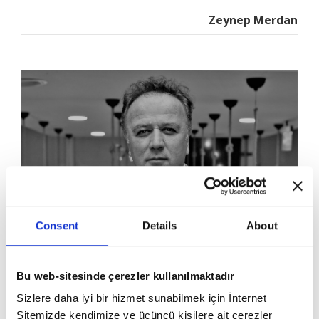
Zeynep Merdan
Consent
Details
About
Ali Emre: Yaralı Küheylan
Yolunmuş Çayır
Bu web-sitesinde çerezler kullanılmaktadır
Ali Emre
Sizlere daha iyi bir hizmet sunabilmek için İnternet
Sitemizde kendimize ve üçüncü kişilere ait çerezler