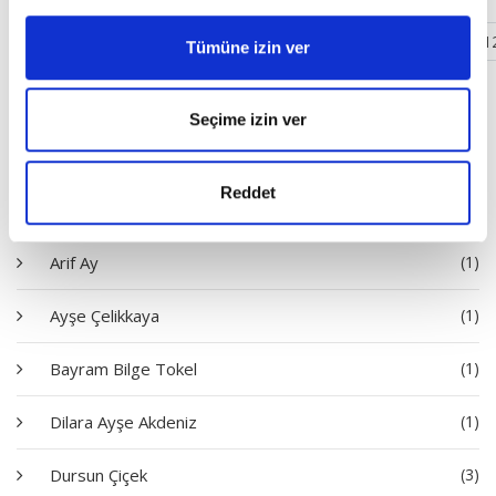
‹
1
2
3
4
5
6
7
8
9
10
11
1
Tümüne izin ver
Yazarlar
Seçime izin ver
Ahmet Edip Başaran
(1)
Reddet
Ali Emre
(4)
Arif Ay
(1)
Ayşe Çelikkaya
(1)
Bayram Bilge Tokel
(1)
Dilara Ayşe Akdeniz
(1)
Dursun Çiçek
(3)