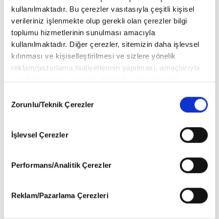
kullanılmaktadır. Bu çerezler vasıtasıyla çeşitli kişisel
verileriniz işlenmekte olup gerekli olan çerezler bilgi
toplumu hizmetlerinin sunulması amacıyla
kullanılmaktadır. Diğer çerezler, sitemizin daha işlevsel
kılınması ve kişiselleştirilmesi ve sizlere yönelik
reklam/pazarlama faaliyetlerinin yapılması, amaçlarıyla
sınırlı olarak açık rızanız dahilinde kullanılacaktır.
Çerezlere ilişkin tercihlerinizi aşağıda yer alan panel
Consent
vasıtasıyla belirleyebilirsiniz. Çerezlere ilişkin detaylı bilgi
Zorunlu/Teknik Çerezler
Selection
için Ayarlar butonuna tıklayabilir,
Çerez Bilgilendirme
Metnimizi
ziyaret edebilirsiniz.
İşlevsel Çerezler
6698 sayılı Kişisel Verilerin Korunması Kanunu uyarınca
Sibel Eraslan: Ol İradesine Giriş
hazırlanmış olan İnternet Sitesi Aydınlatma Metnimizi
veya Bağlılık
okumak ve sitemizi ziyaretiniz kapsamında
Performans/Analitik Çerezler
gerçekleştirilen veri işleme faaliyetleri ile ilgili daha
Sibel Eraslan
detaylı bilgi almak için lütfen
tıklayınız
.
Reklam/Pazarlama Çerezleri