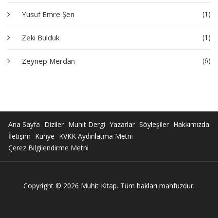
Yusuf Emre Şen
(1)
Zeki Bulduk
(1)
Zeynep Merdan
(6)
Ana Sayfa
Diziler
Muhit Dergi
Yazarlar
Söyleşiler
Hakkımızda
İletişim
Künye
KVKK Aydınlatma Metni
Çerez Bilgilendirme Metni
Copyright © 2026 Muhit Kitap. Tüm hakları mahfuzdur.