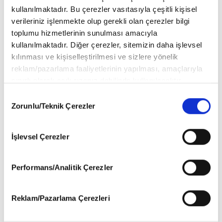
kullanılmaktadır. Bu çerezler vasıtasıyla çeşitli kişisel
verileriniz işlenmekte olup gerekli olan çerezler bilgi
toplumu hizmetlerinin sunulması amacıyla
kullanılmaktadır. Diğer çerezler, sitemizin daha işlevsel
kılınması ve kişiselleştirilmesi ve sizlere yönelik
reklam/pazarlama faaliyetlerinin yapılması, amaçlarıyla
sınırlı olarak açık rızanız dahilinde kullanılacaktır.
Çerezlere ilişkin tercihlerinizi aşağıda yer alan panel
Consent
vasıtasıyla belirleyebilirsiniz. Çerezlere ilişkin detaylı bilgi
Zorunlu/Teknik Çerezler
Selection
için Ayarlar butonuna tıklayabilir,
Çerez Bilgilendirme
Metnimizi
ziyaret edebilirsiniz.
İşlevsel Çerezler
6698 sayılı Kişisel Verilerin Korunması Kanunu uyarınca
Soner Karakuş: Deliye Anlatır Gibi
hazırlanmış olan İnternet Sitesi Aydınlatma Metnimizi
okumak ve sitemizi ziyaretiniz kapsamında
Performans/Analitik Çerezler
gerçekleştirilen veri işleme faaliyetleri ile ilgili daha
Soner Karakuş
detaylı bilgi almak için lütfen
tıklayınız
.
Reklam/Pazarlama Çerezleri