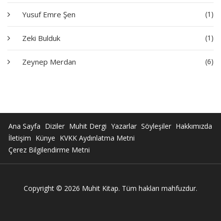
Yusuf Emre Şen
(1)
Zeki Bulduk
(1)
Zeynep Merdan
(6)
Ana Sayfa
Diziler
Muhit Dergi
Yazarlar
Söyleşiler
Hakkımızda
İletişim
Künye
KVKK Aydınlatma Metni
Çerez Bilgilendirme Metni
Copyright © 2026 Muhit Kitap. Tüm hakları mahfuzdur.