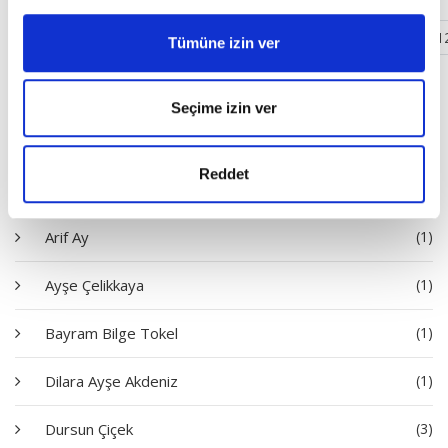
‹
1
2
3
4
5
6
7
8
9
10
11
1
Tümüne izin ver
Yazarlar
Seçime izin ver
Ahmet Edip Başaran
(1)
Reddet
Ali Emre
(4)
Arif Ay
(1)
Ayşe Çelikkaya
(1)
Bayram Bilge Tokel
(1)
Dilara Ayşe Akdeniz
(1)
Dursun Çiçek
(3)