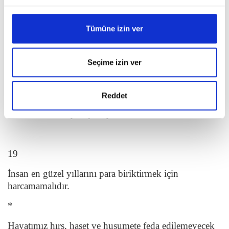
olduğunu anlar. Dağların dilini kavrar. Yaratıcının
bütün renk ve seslerini ruhunda hisseder.
Tümüne izin ver
18
Seçime izin ver
İyi ve güzeli kılavuz edinen hüner, emekle buluşan
yetenek, gösterişten uzak maharet, hürmetle birlikte
Reddet
ilerleyen meziyet, sahibine yakışan kabiliyet ve bütün
bunları tamamlayan şahsiyet; derdimiz budur.
19
İnsan en güzel yıllarını para biriktirmek için
harcamamalıdır.
*
Hayatımız hırs, haset ve husumete feda edilemeyecek