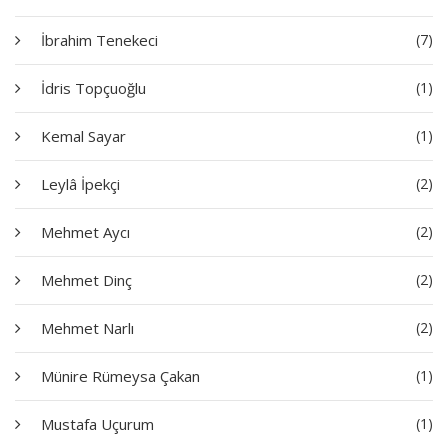
İbrahim Tenekeci
(7)
İdris Topçuoğlu
(1)
Kemal Sayar
(1)
Leylâ İpekçi
(2)
Mehmet Aycı
(2)
Mehmet Dinç
(2)
Mehmet Narlı
(2)
Münire Rümeysa Çakan
(1)
Mustafa Uçurum
(1)