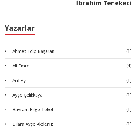
İbrahim Tenekeci
Yazarlar
Ahmet Edip Başaran
(1)
Ali Emre
(4)
Arif Ay
(1)
Ayşe Çelikkaya
(1)
Bayram Bilge Tokel
(1)
Dilara Ayşe Akdeniz
(1)