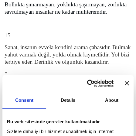
Bollukta şımarmayan, yoklukta şaşırmayan, zorlukta
savrulmayan insanlar ne kadar muhteremdir.
15
Sanat, insanın evvela kendini arama çabasıdır. Bulmak
yahut varmak değil, yolda olmak kıymetlidir. Yol bizi
terbiye eder. Derinlik ve olgunluk kazandırır.
*
Sanat, hayatın zorluğu, insanın kabalığı ve zamanın
yıkıcılığı karşısında dayanma gücü verir. Bazen bir
resim, bazen bir şiir sığınak haline gelir.
Consent
Details
About
*
Bu web-sitesinde çerezler kullanılmaktadır
Şu modern zamanlarda, insanları tanımak konusunda
öğrenme güçlüğü yaşıyor olabiliriz. Edebiyat, hayatı
Sizlere daha iyi bir hizmet sunabilmek için İnternet