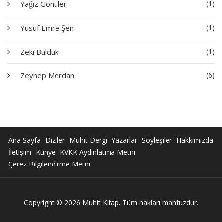
Yağız Gönüler
(1)
Yusuf Emre Şen
(1)
Zeki Bulduk
(1)
Zeynep Merdan
(6)
Ana Sayfa
Diziler
Muhit Dergi
Yazarlar
Söyleşiler
Hakkımızda
İletişim
Künye
KVKK Aydınlatma Metni
Çerez Bilgilendirme Metni
Copyright © 2026 Muhit Kitap. Tüm hakları mahfuzdur.