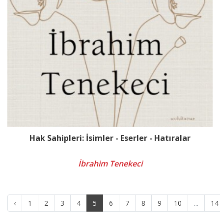
Hak Sahipleri: İsimler - Eserler - Hatıralar
İbrahim Tenekeci
‹
1
2
3
4
5
6
7
8
9
10
...
14