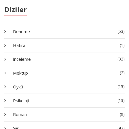
Diziler
Deneme
(53)
Hatıra
(1)
İnceleme
(32)
Mektup
(2)
Öykü
(15)
Psikoloji
(13)
Roman
(9)
Şiir
(47)