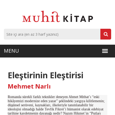
Eleştirinin Eleştirisi
Mehmet Narlı
Romanda sürekli farklı teknikler deneyen Ahmet Mithat’ı “eski
hikâyemizi modernize eden yazar” şeklindeki yargıya kilitlemenin;
düşünsel serüveni, kaynakları, ilkeleriyle tanımlanabilir bir
ideolojisi olmadığı halde Tevfik Fikret’i hümanist olarak edebiyat
tarihine kaydetmenin dayanağı nedir? Nazım Hikmet’in “Putları