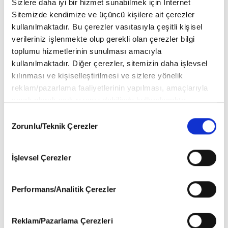
Sizlere daha iyi bir hizmet sunabilmek için İnternet
Sitemizde kendimize ve üçüncü kişilere ait çerezler
kullanılmaktadır. Bu çerezler vasıtasıyla çeşitli kişisel
verileriniz işlenmekte olup gerekli olan çerezler bilgi
toplumu hizmetlerinin sunulması amacıyla
kullanılmaktadır. Diğer çerezler, sitemizin daha işlevsel
kılınması ve kişiselleştirilmesi ve sizlere yönelik
reklam/pazarlama faaliyetlerinin yapılması, amaçlarıyla
sınırlı olarak açık rızanız dahilinde kullanılacaktır.
Çerezlere ilişkin tercihlerinizi aşağıda yer alan panel
Consent
vasıtasıyla belirleyebilirsiniz. Çerezlere ilişkin detaylı bilgi
Zorunlu/Teknik Çerezler
Selection
için Ayarlar butonuna tıklayabilir,
Çerez Bilgilendirme
Metnimizi
ziyaret edebilirsiniz.
İşlevsel Çerezler
6698 sayılı Kişisel Verilerin Korunması Kanunu uyarınca
hazırlanmış olan İnternet Sitesi Aydınlatma Metnimizi
okumak ve sitemizi ziyaretiniz kapsamında
Performans/Analitik Çerezler
gerçekleştirilen veri işleme faaliyetleri ile ilgili daha
detaylı bilgi almak için lütfen
tıklayınız
.
Reklam/Pazarlama Çerezleri