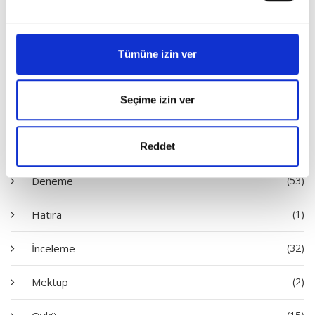
Tümüne izin ver
Satın Al
Seçime izin ver
Diziler
Reddet
Deneme
(53)
Hatıra
(1)
İnceleme
(32)
Mektup
(2)