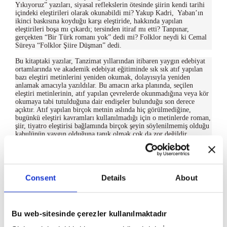
Yıkıyoruz” yazıları, siyasal reflekslerin ötesinde şiirin kendi tarihi
içindeki eleştirileri olarak okunabildi mi? Yakup Kadri, Yaban’ın
ikinci baskısına koyduğu karşı eleştiride, hakkında yapılan
eleştirileri boşa mı çıkardı; tersinden itiraf mı etti? Tanpınar,
gerçekten “Bir Türk romanı yok” dedi mi? Folklor neydi ki Cemal
Süreya “Folklor Şiire Düşman” dedi.
Bu kitaptaki yazılar, Tanzimat yıllarından itibaren yaygın edebiyat
ortamlarında ve akademik edebiyat eğitiminde sık sık atıf yapılan
bazı eleştiri metinlerini yeniden okumak, dolayısıyla yeniden
anlamak amacıyla yazıldılar. Bu amacın arka planında, seçilen
eleştiri metinlerinin, atıf yapılan çevrelerde okunmadığına veya kör
okumaya tabi tutulduğuna dair endişeler bulunduğu son derece
açıktır. Atıf yapılan birçok metnin aslında hiç görülmediğine,
bugünkü eleştiri kavramları kullanılmadığı için o metinlerde roman,
şiir, tiyatro eleştirisi bağlamında birçok şeyin söylenilmemiş olduğu
kabulünün yaygın olduğuna tanık olmak çok da zor değildir.
Edebî eleştiri metinlerini, kültürün ve siyasetin değişme tarihi
eşliğinde, yenilenme paradigmasının kapattığı anlam aralıklarını
açmaya çalışarak, metinlerle ilgili nakledilip durulan bazı hükümleri
bir süreliğine devre dışı tutarak, yeniden okumak, sözünü ettiğimiz
Consent
Details
About
bazı yanlış ve eksik hükümlerin düzeltilmesine, bu metinlerden yeni
ilkeler ve nitelikler bulmamıza katkı sağlamaz mı? Ne dersiniz?
Bu web-sitesinde çerezler kullanılmaktadır