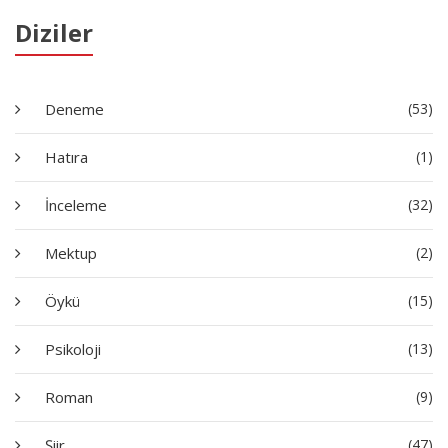
Diziler
Deneme
(53)
Hatıra
(1)
İnceleme
(32)
Mektup
(2)
Öykü
(15)
Psikoloji
(13)
Roman
(9)
Şiir
(47)