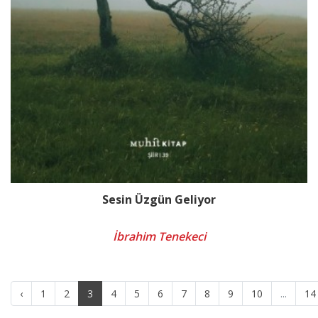
Sesin Üzgün Geliyor
İbrahim Tenekeci
‹
1
2
3
4
5
6
7
8
9
10
...
14