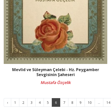
Mevlid ve Süleyman Çelebi - Hz. Peygamber
Sevgisinin Şaheseri
Mustafa Özçelik
‹
1
2
3
4
5
6
7
8
9
10
...
14