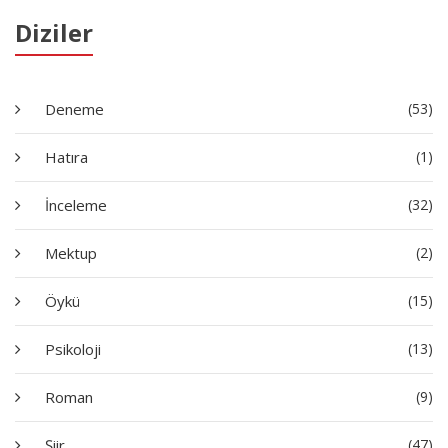
Diziler
Deneme
(53)
Hatıra
(1)
İnceleme
(32)
Mektup
(2)
Öykü
(15)
Psikoloji
(13)
Roman
(9)
Şiir
(47)