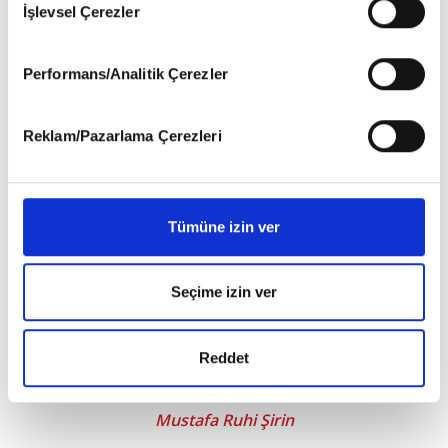
İşlevsel Çerezler
6698 sayılı Kişisel Verilerin Korunması Kanunu uyarınca
hazırlanmış olan İnternet Sitesi Aydınlatma Metnimizi
okumak ve sitemizi ziyaretiniz kapsamında
Performans/Analitik Çerezler
gerçekleştirilen veri işleme faaliyetleri ile ilgili daha
detaylı bilgi almak için lütfen
tıklayınız
.
Reklam/Pazarlama Çerezleri
Tümüne izin ver
Seçime izin ver
Reddet
Yazarak Yaşadım
Mustafa Ruhi Şirin