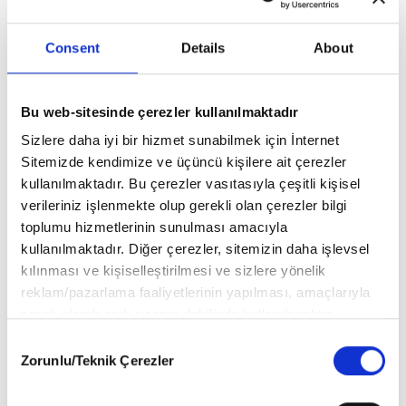
Karacaoğlan - Deli Gönül Uçtu Yine
Consent
Details
About
Abdülselam Arvas
Bu web-sitesinde çerezler kullanılmaktadır
Sizlere daha iyi bir hizmet sunabilmek için İnternet
Sitemizde kendimize ve üçüncü kişilere ait çerezler
kullanılmaktadır. Bu çerezler vasıtasıyla çeşitli kişisel
verileriniz işlenmekte olup gerekli olan çerezler bilgi
toplumu hizmetlerinin sunulması amacıyla
kullanılmaktadır. Diğer çerezler, sitemizin daha işlevsel
kılınması ve kişiselleştirilmesi ve sizlere yönelik
reklam/pazarlama faaliyetlerinin yapılması, amaçlarıyla
sınırlı olarak açık rızanız dahilinde kullanılacaktır.
Çerezlere ilişkin tercihlerinizi aşağıda yer alan panel
Consent
vasıtasıyla belirleyebilirsiniz. Çerezlere ilişkin detaylı bilgi
Zorunlu/Teknik Çerezler
Selection
için Ayarlar butonuna tıklayabilir,
Çerez Bilgilendirme
Metnimizi
ziyaret edebilirsiniz.