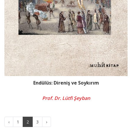
Endülüs: Direniş ve Soykırım
Prof. Dr. Lütfi Şeyban
‹
1
2
3
›