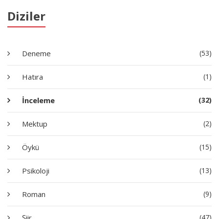
Diziler
Deneme
(53)
Hatıra
(1)
İnceleme
(32)
Mektup
(2)
Öykü
(15)
Psikoloji
(13)
Roman
(9)
Şiir
(47)