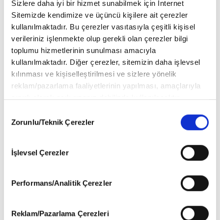
Sizlere daha iyi bir hizmet sunabilmek için İnternet
Sitemizde kendimize ve üçüncü kişilere ait çerezler
kullanılmaktadır. Bu çerezler vasıtasıyla çeşitli kişisel
verileriniz işlenmekte olup gerekli olan çerezler bilgi
toplumu hizmetlerinin sunulması amacıyla
kullanılmaktadır. Diğer çerezler, sitemizin daha işlevsel
kılınması ve kişiselleştirilmesi ve sizlere yönelik
reklam/pazarlama faaliyetlerinin yapılması, amaçlarıyla
sınırlı olarak açık rızanız dahilinde kullanılacaktır.
Çerezlere ilişkin tercihlerinizi aşağıda yer alan panel
Consent
vasıtasıyla belirleyebilirsiniz. Çerezlere ilişkin detaylı bilgi
Zorunlu/Teknik Çerezler
Selection
için Ayarlar butonuna tıklayabilir,
Çerez Bilgilendirme
Metnimizi
ziyaret edebilirsiniz.
İşlevsel Çerezler
6698 sayılı Kişisel Verilerin Korunması Kanunu uyarınca
hazırlanmış olan İnternet Sitesi Aydınlatma Metnimizi
okumak ve sitemizi ziyaretiniz kapsamında
Performans/Analitik Çerezler
gerçekleştirilen veri işleme faaliyetleri ile ilgili daha
detaylı bilgi almak için lütfen
tıklayınız
.
Reklam/Pazarlama Çerezleri