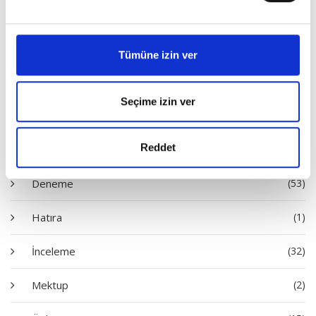
Tümüne izin ver
Satın Al
Seçime izin ver
Diziler
Reddet
Deneme
(53)
Hatıra
(1)
İnceleme
(32)
Mektup
(2)