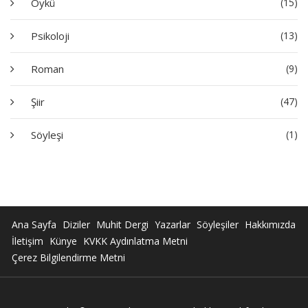
Öykü
(15)
Psikoloji
(13)
Roman
(9)
Şiir
(47)
Söyleşi
(1)
Ana Sayfa
Diziler
Muhit Dergi
Yazarlar
Söyleşiler
Hakkımızda
İletişim
Künye
KVKK Aydınlatma Metni
Çerez Bilgilendirme Metni