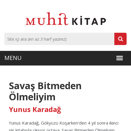
Savaş Bitmeden
Ölmeliyim
Yunus Karadağ
Yunus Karadağ, Gökyüzü Koşarken’den 4 yıl sonra ikinci
şiir kitabıyla çıkıyor ortaya. Savaş Bitmeden Ölmeliyim