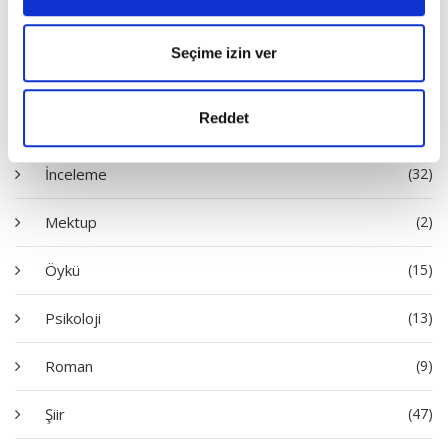
Diziler
Seçime izin ver
Deneme
(53)
Reddet
Hatıra
(1)
İnceleme
(32)
Mektup
(2)
Öykü
(15)
Psikoloji
(13)
Roman
(9)
Şiir
(47)