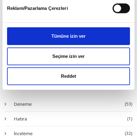
detaylı bilgi almak için lütfen
tıklayınız
.
Reklam/Pazarlama Çerezleri
Tümüne izin ver
Satın Al
Seçime izin ver
Reddet
Diziler
Deneme
(53)
Hatıra
(1)
İnceleme
(32)