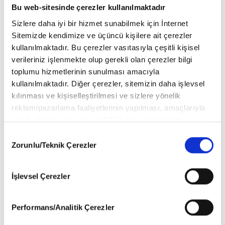
sizlerden gelen sorular çerçevesinde cevaplar aradık.
Bu web-sitesinde çerezler kullanılmaktadır
Sizlere daha iyi bir hizmet sunabilmek için İnternet
Sitemizde kendimize ve üçüncü kişilere ait çerezler
kullanılmaktadır. Bu çerezler vasıtasıyla çeşitli kişisel
verileriniz işlenmekte olup gerekli olan çerezler bilgi
toplumu hizmetlerinin sunulması amacıyla
kullanılmaktadır. Diğer çerezler, sitemizin daha işlevsel
kılınması ve kişiselleştirilmesi ve sizlere yönelik
reklam/pazarlama faaliyetlerinin yapılması, amaçlarıyla
sınırlı olarak açık rızanız dahilinde kullanılacaktır.
Çerezlere ilişkin tercihlerinizi aşağıda yer alan panel
Consent
vasıtasıyla belirleyebilirsiniz. Çerezlere ilişkin detaylı bilgi
Zorunlu/Teknik Çerezler
Selection
için Ayarlar butonuna tıklayabilir,
Çerez Bilgilendirme
Metnimizi
ziyaret edebilirsiniz.
İşlevsel Çerezler
6698 sayılı Kişisel Verilerin Korunması Kanunu uyarınca
hazırlanmış olan İnternet Sitesi Aydınlatma Metnimizi
okumak ve sitemizi ziyaretiniz kapsamında
Performans/Analitik Çerezler
gerçekleştirilen veri işleme faaliyetleri ile ilgili daha