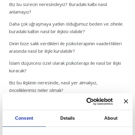
Biz bu sürecin neresindeyiz? Buradaki kalbi nasıl
anlamayız?
Daha çok uğraşmaya yatkın olduğumuz beden ve zihinle
buradaki kalbin nasıl bir ilişkisi olabilir?
Dinin bize salık verdikleri ile psikoterapinin vaadettikleri
arasında nasıl bir ilişki kurulabilir?
İslam düşüncesi özel olarak psikoterapi ile nasıl bir ilişki
kuracak?
Biz bu ilişkinin neresinde, nasıl yer almalıyız,
önceliklerimiz neler olmalı?
Bizim için değişmez ve değişebilir olanlar, sabitler ve
değişkenler neler?
Consent
Details
About
Temelde bu sorulara özelde ise teorik dünyada
tartıştığımız bu meselelerin yaşamımızdaki karşılıklarını