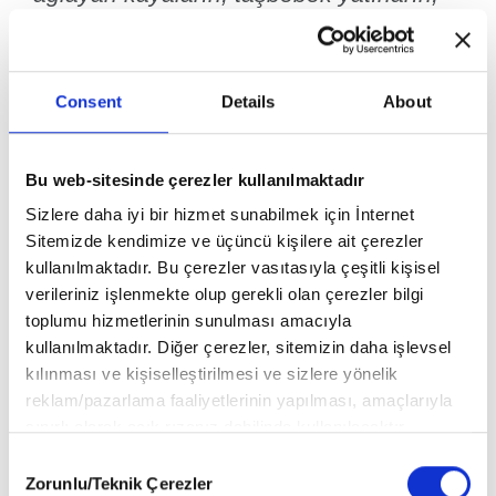
hızır’ın el bastığı ovaların, gazaya
gidenlerin ayak izleri ile dolu coşkun
derelerin, fatmaanaeli otlarının yanından
Consent
Details
About
geçeceğiz, halilülrahman gölünde beyaz
balık arayacağız, yalancı gülümsemeleri
ardımızda bırakacağız, ağlayarak ve
Bu web-sitesinde çerezler kullanılmaktadır
inanarak, yaşasaydın sen de inanırdın,
ama şimdi kutlu yerindesin, gerçek bir
Sizlere daha iyi bir hizmet sunabilmek için İnternet
mezarda.
Sitemizde kendimize ve üçüncü kişilere ait çerezler
kullanılmaktadır. Bu çerezler vasıtasıyla çeşitli kişisel
verileriniz işlenmekte olup gerekli olan çerezler bilgi
toplumu hizmetlerinin sunulması amacıyla
Zeynep Tuna
kullanılmaktadır. Diğer çerezler, sitemizin daha işlevsel
kılınması ve kişiselleştirilmesi ve sizlere yönelik
reklam/pazarlama faaliyetlerinin yapılması, amaçlarıyla
sınırlı olarak açık rızanız dahilinde kullanılacaktır.
Çerezlere ilişkin tercihlerinizi aşağıda yer alan panel
Consent
vasıtasıyla belirleyebilirsiniz. Çerezlere ilişkin detaylı bilgi
Zorunlu/Teknik Çerezler
Selection