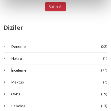
Satın Al
Diziler
Deneme
(53)
Hatıra
(1)
İnceleme
(32)
Mektup
(2)
Öykü
(15)
Psikoloji
(13)