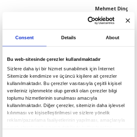
Mehmet Dinç
Consent
Details
About
Bu web-sitesinde çerezler kullanılmaktadır
Sizlere daha iyi bir hizmet sunabilmek için İnternet
Sitemizde kendimize ve üçüncü kişilere ait çerezler
kullanılmaktadır. Bu çerezler vasıtasıyla çeşitli kişisel
verileriniz işlenmekte olup gerekli olan çerezler bilgi
toplumu hizmetlerinin sunulması amacıyla
kullanılmaktadır. Diğer çerezler, sitemizin daha işlevsel
İstikamet Üzere Yaşamak
kılınması ve kişiselleştirilmesi ve sizlere yönelik
reklam/pazarlama faaliyetlerinin yapılması, amaçlarıyla
Selim Cerrah
sınırlı olarak açık rızanız dahilinde kullanılacaktır.
Çerezlere ilişkin tercihlerinizi aşağıda yer alan panel
Consent