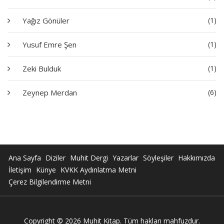
Yağız Gönüler
(1)
Yusuf Emre Şen
(1)
Zeki Bulduk
(1)
Zeynep Merdan
(6)
Ana Sayfa
Diziler
Muhit Dergi
Yazarlar
Söyleşiler
Hakkımızda
İletişim
Künye
KVKK Aydınlatma Metni
Çerez Bilgilendirme Metni
Copyright © 2026 Muhit Kitap. Tüm hakları mahfuzdur.