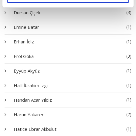
Dursun Çiçek
(3)
Emine Batar
(1)
Erhan İdiz
(1)
Erol Göka
(3)
Eyyüp Akyüz
(1)
Halil İbrahim İzgi
(1)
Handan Acar Yıldız
(1)
Harun Yakarer
(2)
Hatice Ebrar Akbulut
(1)