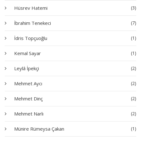
Hüsrev Hatemi
(3)
İbrahim Tenekeci
(7)
İdris Topçuoğlu
(1)
Kemal Sayar
(1)
Leylâ İpekçi
(2)
Mehmet Aycı
(2)
Mehmet Dinç
(2)
Mehmet Narlı
(2)
Münire Rümeysa Çakan
(1)