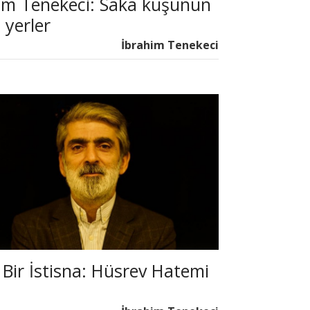
im Tenekeci: Saka kuşunun
i yerler
İbrahim Tenekeci
 Bir İstisna: Hüsrev Hatemi