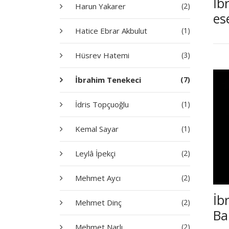
İb
Harun Yakarer
(2)
es
Hatice Ebrar Akbulut
(1)
Hüsrev Hatemi
(3)
İbrahim Tenekeci
(7)
İdris Topçuoğlu
(1)
Kemal Sayar
(1)
Leylâ İpekçi
(2)
Mehmet Aycı
(2)
İb
Mehmet Dinç
(2)
Ba
Mehmet Narlı
(2)