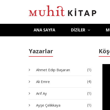
ANA SAYFA
DIZILER
M
Yazarlar
Köş
Ahmet Edip Başaran
(1)
Ali Emre
(4)
Arif Ay
(1)
Ayşe Çelikkaya
(1)