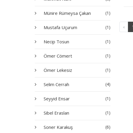
Münire Rümeysa Çakan
(1)
‹
Mustafa Uçurum
(1)
Necip Tosun
(1)
Ömer Cömert
(1)
Ömer Lekesiz
(1)
Selim Cerrah
(4)
Seyyid Ensar
(1)
Sibel Eraslan
(1)
Soner Karakuş
(6)