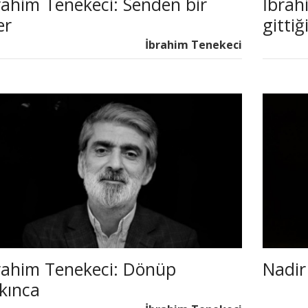
rahim Tenekeci: Senden bir
İbrah
er
gittiğ
İbrahim Tenekeci
rahim Tenekeci: Dönüp
Nadir
kınca