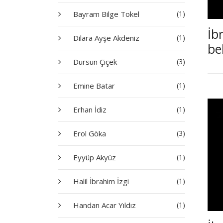
Bayram Bilge Tokel
(1)
İb
Dilara Ayşe Akdeniz
(1)
be
Dursun Çiçek
(3)
Emine Batar
(1)
Erhan İdiz
(1)
Erol Göka
(3)
Eyyüp Akyüz
(1)
Halil İbrahim İzgi
(1)
Handan Acar Yıldız
(1)