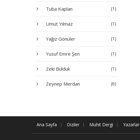
Tuba Kaplan
(1)
Umut Yılmaz
(1)
Yağız Gönüler
(1)
Yusuf Emre Şen
(1)
Zeki Bulduk
(1)
Zeynep Merdan
(6)
Ana Sayfa
Diziler
Muhit Dergi
Yazarlar