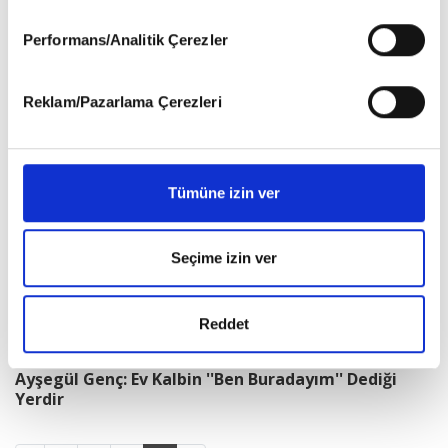
hazırlanmış olan İnternet Sitesi Aydınlatma Metnimizi
okumak ve sitemizi ziyaretiniz kapsamında
Performans/Analitik Çerezler
Ahmet Kekeç: İnsandan Etkileniyorum, Çünkü Insanı
gerçekleştirilen veri işleme faaliyetleri ile ilgili daha
Yazıyorum.
detaylı bilgi almak için lütfen
tıklayınız
.
Reklam/Pazarlama Çerezleri
Tümüne izin ver
Seçime izin ver
Reddet
Ayşegül Genç: Ev Kalbin ''Ben Buradayım'' Dediği
Yerdir