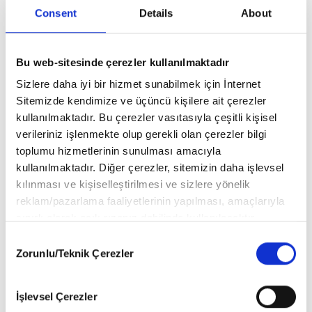
Consent
Details
About
Bu web-sitesinde çerezler kullanılmaktadır
Sizlere daha iyi bir hizmet sunabilmek için İnternet
Sitemizde kendimize ve üçüncü kişilere ait çerezler
Emine Batar: Yola ‘Birinin’ Hikâyesiyle Çıkmıştım
kullanılmaktadır. Bu çerezler vasıtasıyla çeşitli kişisel
Ama Yol Beni ‘Birilerinin’ Hikâyesine Götürdü
verileriniz işlenmekte olup gerekli olan çerezler bilgi
toplumu hizmetlerinin sunulması amacıyla
kullanılmaktadır. Diğer çerezler, sitemizin daha işlevsel
kılınması ve kişiselleştirilmesi ve sizlere yönelik
reklam/pazarlama faaliyetlerinin yapılması, amaçlarıyla
sınırlı olarak açık rızanız dahilinde kullanılacaktır.
Çerezlere ilişkin tercihlerinizi aşağıda yer alan panel
Consent
vasıtasıyla belirleyebilirsiniz. Çerezlere ilişkin detaylı bilgi
Zorunlu/Teknik Çerezler
Selection
için Ayarlar butonuna tıklayabilir,
Çerez Bilgilendirme
Metnimizi
ziyaret edebilirsiniz.
İşlevsel Çerezler
6698 sayılı Kişisel Verilerin Korunması Kanunu uyarınca