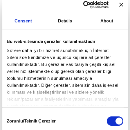
Abdullah Harmancı: Öykünün Temeli Sağlam Bir
Insanlık Durumuna Yaslanmalıdır
Consent
Details
About
Bu web-sitesinde çerezler kullanılmaktadır
Sizlere daha iyi bir hizmet sunabilmek için İnternet
Sitemizde kendimize ve üçüncü kişilere ait çerezler
kullanılmaktadır. Bu çerezler vasıtasıyla çeşitli kişisel
verileriniz işlenmekte olup gerekli olan çerezler bilgi
toplumu hizmetlerinin sunulması amacıyla
kullanılmaktadır. Diğer çerezler, sitemizin daha işlevsel
kılınması ve kişiselleştirilmesi ve sizlere yönelik
reklam/pazarlama faaliyetlerinin yapılması, amaçlarıyla
sınırlı olarak açık rızanız dahilinde kullanılacaktır.
Tayfun Doğan: Kalbimin En Derininde Kelimelere
Çerezlere ilişkin tercihlerinizi aşağıda yer alan panel
Olan Ihtiyacımı Fark Ettim
Consent
vasıtasıyla belirleyebilirsiniz. Çerezlere ilişkin detaylı bilgi
Zorunlu/Teknik Çerezler
Selection
için Ayarlar butonuna tıklayabilir,
Çerez Bilgilendirme