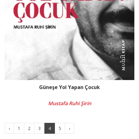
Güneşe Yol Yapan Çocuk
Mustafa Ruhi Şirin
‹
1
2
3
4
5
›