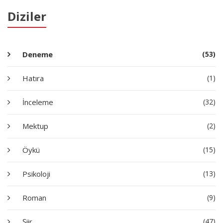
Diziler
Deneme
(53)
Hatıra
(1)
İnceleme
(32)
Mektup
(2)
Öykü
(15)
Psikoloji
(13)
Roman
(9)
Şiir
(47)