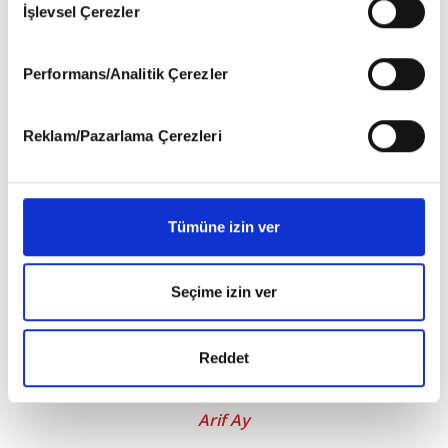
İşlevsel Çerezler
6698 sayılı Kişisel Verilerin Korunması Kanunu uyarınca
hazırlanmış olan İnternet Sitesi Aydınlatma Metnimizi
okumak ve sitemizi ziyaretiniz kapsamında
Performans/Analitik Çerezler
gerçekleştirilen veri işleme faaliyetleri ile ilgili daha
detaylı bilgi almak için lütfen
tıklayınız
.
Reklam/Pazarlama Çerezleri
Tümüne izin ver
Seçime izin ver
Reddet
Bir Yürüyüş Senfonisi
Arif Ay