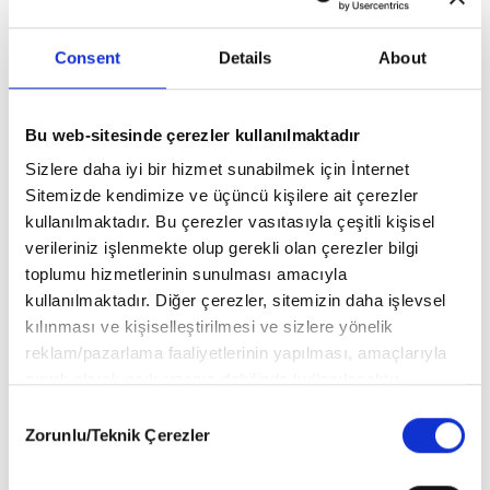
Ağu Tasındaki Bal
Consent
Details
About
Ali Emre
Bu web-sitesinde çerezler kullanılmaktadır
Sizlere daha iyi bir hizmet sunabilmek için İnternet
Sitemizde kendimize ve üçüncü kişilere ait çerezler
kullanılmaktadır. Bu çerezler vasıtasıyla çeşitli kişisel
verileriniz işlenmekte olup gerekli olan çerezler bilgi
toplumu hizmetlerinin sunulması amacıyla
kullanılmaktadır. Diğer çerezler, sitemizin daha işlevsel
kılınması ve kişiselleştirilmesi ve sizlere yönelik
reklam/pazarlama faaliyetlerinin yapılması, amaçlarıyla
sınırlı olarak açık rızanız dahilinde kullanılacaktır.
Çerezlere ilişkin tercihlerinizi aşağıda yer alan panel
Consent
vasıtasıyla belirleyebilirsiniz. Çerezlere ilişkin detaylı bilgi
Zorunlu/Teknik Çerezler
Selection
için Ayarlar butonuna tıklayabilir,
Çerez Bilgilendirme
Metnimizi
ziyaret edebilirsiniz.